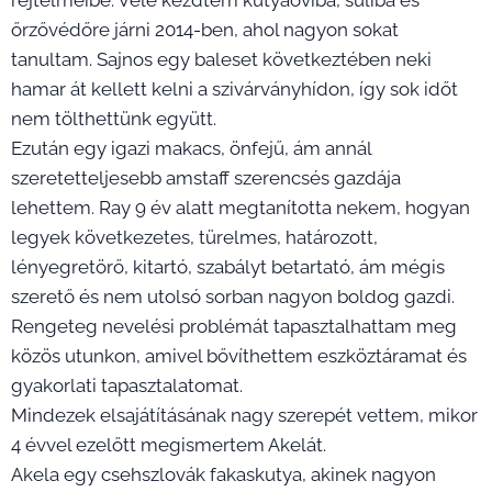
rejtelmeibe. Vele kezdtem kutyaoviba, suliba és
őrzővédőre járni 2014-ben, ahol nagyon sokat
tanultam. Sajnos egy baleset következtében neki
hamar át kellett kelni a szivárványhídon, így sok időt
nem tölthettünk együtt.
Ezután egy igazi makacs, önfejű, ám annál
szeretetteljesebb amstaff szerencsés gazdája
lehettem. Ray 9 év alatt megtanította nekem, hogyan
legyek következetes, türelmes, határozott,
lényegretörő, kitartó, szabályt betartató, ám mégis
szerető és nem utolsó sorban nagyon boldog gazdi.
Rengeteg nevelési problémát tapasztalhattam meg
közös utunkon, amivel bővíthettem eszköztáramat és
gyakorlati tapasztalatomat.
Mindezek elsajátításának nagy szerepét vettem, mikor
4 évvel ezelőtt megismertem Akelát.
Akela egy csehszlovák fakaskutya, akinek nagyon