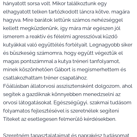
hányatott sorsa volt. Mikor találkoztunk egy
elhagyatott telken tartózkodott láncra kötve, magára
hagyva. Mire barátok lettünk számos nehézséggel
kellett megküzdenünk, így mára már egészen jól
ismerem a reaktív és félelmi agresszióval küzdő
kutyákkal való együttélés fortélyait. Legnagyobb siker
és büszkeség számomra, hogy együtt végeztük el
magas pontszámmal a kutya tréneri tanfolyamot,
minek köszönhetően Gábort is megismerhettem és
csatlakozhattam tréner csapatához.
Főállásban állatorvosi asszisztensként dolgozom, ahol
segítek a gazdiknak könnyebben menedzselni az
orvosi látogatásokat. Egészségügyi, szakmai tudásom
folyamatos fejlesztésével is szeretnélek segíteni
Titeket az esetlegesen felmerülő kérdésekben.
Szeretném tapasztalataimat és naprakész tudásomat