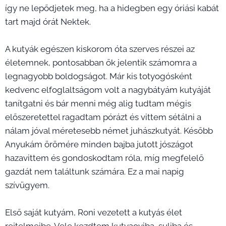
így ne lepődjetek meg, ha a hidegben egy óriási kabát
tart majd órát Nektek.
A kutyák egészen kiskorom óta szerves részei az
életemnek, pontosabban ők jelentik számomra a
legnagyobb boldogságot. Már kis totyogósként
kedvenc elfoglaltságom volt a nagybátyám kutyáját
tanítgatni és bár menni még alig tudtam mégis
előszeretettel ragadtam pórázt és vittem sétálni a
nálam jóval méretesebb német juhászkutyát. Később
Anyukám örömére minden bajba jutott jószágot
hazavittem és gondoskodtam róla, míg megfelelő
gazdát nem találtunk számára. Ez a mai napig
szívügyem.
Első saját kutyám, Roni vezetett a kutyás élet