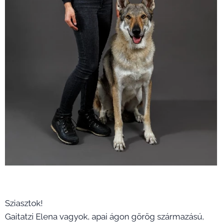
Sziasztok!
Gaitatzi Elena vagyok, apai ágon görög származású,