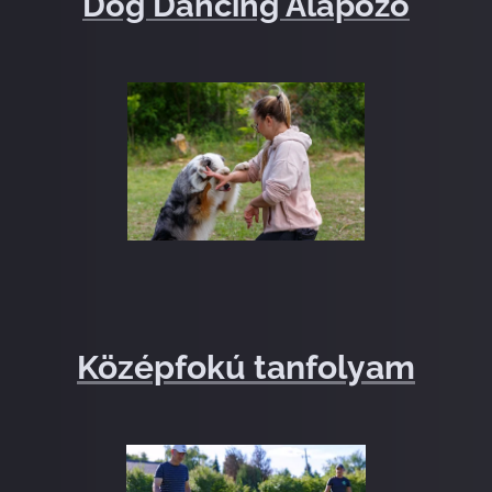
Dog Dancing Alapozó
Középfokú tanfolyam