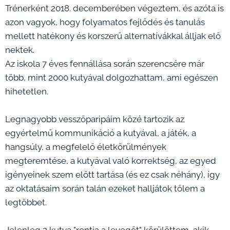
Trénerként 2018. decemberében végeztem, és azóta is
azon vagyok, hogy folyamatos fejlődés és tanulás
mellett hatékony és korszerű alternatívákkal álljak elő
nektek.
Az iskola 7 éves fennállása során szerencsére már
több, mint 2000 kutyával dolgozhattam, ami egészen
hihetetlen.
Legnagyobb vesszőparipáim közé tartozik az
egyértelmű kommunikáció a kutyával, a játék, a
hangsúly, a megfelelő életkörülmények
megteremtése, a kutyával való korrektség, az egyed
igényeinek szem előtt tartása (és ez csak néhány), így
az oktatásaim során talán ezeket halljátok tőlem a
legtöbbet.