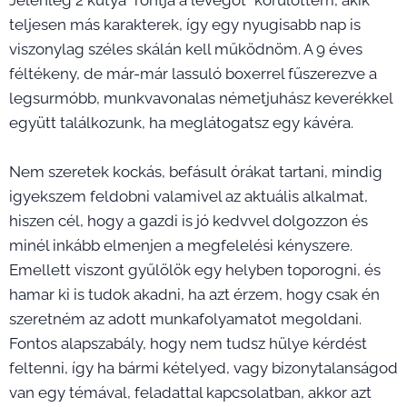
Jelenleg 2 kutya "rontja a levegőt" körülöttem, akik
teljesen más karakterek, így egy nyugisabb nap is
viszonylag széles skálán kell működnöm. A 9 éves
féltékeny, de már-már lassuló boxerrel fűszerezve a
legsurmóbb, munkvavonalas németjuhász keverékkel
együtt találkozunk, ha meglátogatsz egy kávéra.
Nem szeretek kockás, befásult órákat tartani, mindig
igyekszem feldobni valamivel az aktuális alkalmat,
hiszen cél, hogy a gazdi is jó kedvvel dolgozzon és
minél inkább elmenjen a megfelelési kényszere.
Emellett viszont gyűlölök egy helyben toporogni, és
hamar ki is tudok akadni, ha azt érzem, hogy csak én
szeretném az adott munkafolyamatot megoldani.
Fontos alapszabály, hogy nem tudsz hülye kérdést
feltenni, így ha bármi kételyed, vagy bizonytalanságod
van egy témával, feladattal kapcsolatban, akkor azt