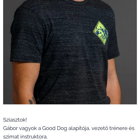
Sziasztok!
Gábor vagyok a Good Dog alapítója, vezető trénere és
szimat instruktora.