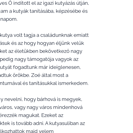
 Ő indított el az igazi kutyázás útján,
am a kutyák tanításába, képzésébe és
n napom.
tya volt tagja a családunknak emiatt
ásuk és az hogy hogyan éljünk velük
őket az életükben bekövetkező nagy
t pedig nagy támogatója vagyok az
utyát fogadtunk már ideiglenesen,
dtuk örökbe. Zoé által most a
umával és tanításukkal ismerkedem.
y nevelni, hogy bárhová is megyek,
s város, vagy nagy város mindenhová
 érezzék magukat. Ezeket az
tek is tovább adni. A kutyasuliban az
álkozhattok majd velem