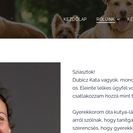
KEZDŐLAP
RÓLUNK
KÉ
Sziasztok!
Dubicz Kata vagyok, mond
os. Eleinte lelkes ügyfél
csatlakozzam hozzá mint t
Gyerekkorom óta kutya-lá
arról szólnak, hogy tanítg
szerencsés, hogy gyerekk