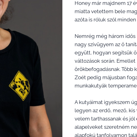
Honey már majdnem 17 éves
miatta vetettem bele mag
azóta is róluk szól minde
Nemrég még három idős ku
nagy szívügyem az ő tanít
együtt, hogyan segítsük 
változások során. Emelle
örökbefogadásnak. Több k
Zoét pedig májusban foga
munkakutyák temperament
A kutyáimat igyekszem úg
legyen az erdő, mező, ki
velem tarthassanak és jól
alapelveket szeretném nek
alapfokú tanfolyamon tal