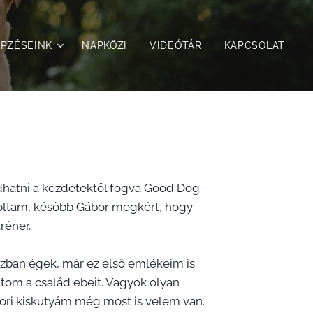
PZÉSEINK
NAPKÖZI
VIDEÓTÁR
KAPCSOLAT
hatni a kezdetektől fogva Good Dog-
 voltam, később Gábor megkért, hogy
réner.
zban égek, már ez első emlékeim is
atom a család ebeit. Vagyok olyan
ori kiskutyám még most is velem van.